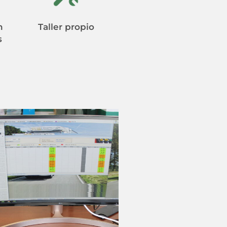
n
Taller propio
s